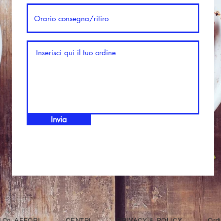
Invia
&Co. AFFORI
CENTRI
PRIVACY & POLICY
Ordi